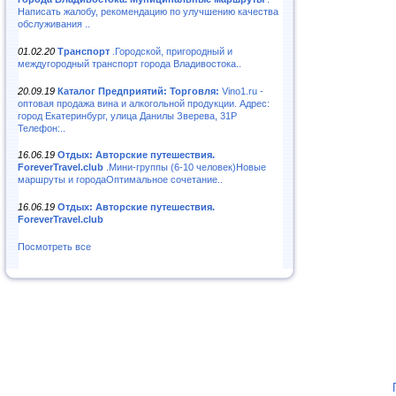
Написать жалобу, рекомендацию по улучшению качества
обслуживания ..
01.02.20
Транспорт
.Городской, пригородный и
междугородный транспорт города Владивостока..
20.09.19
Каталог Предприятий: Торговля:
Vino1.ru -
оптовая продажа вина и алкогольной продукции. Адрес:
город Екатеринбург, улица Данилы Зверева, 31Р
Телефон:..
16.06.19
Отдых: Авторские путешествия.
ForeverTravel.club
.Мини-группы (6-10 человек)Новые
маршруты и городаОптимальное сочетание..
16.06.19
Отдых: Авторские путешествия.
ForeverTravel.club
Посмотреть все