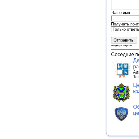
Ваше имя
Получать почт
модератором.
Соседние п
Де
ра
Адр
Тел
Це
кр
Об
це