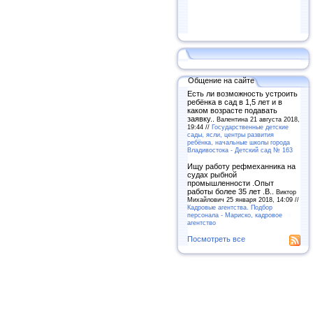
Общение на сайте
Есть ли возможность устроить
ребёнка в сад в 1,5 лет и в
каком возрасте подавать
заявку..
Валентина 21 августа 2018,
19:44 //
Государственные детские
сады, ясли, центры развития
ребёнка, начальные школы города
Владивостока - Детский сад № 163
Ищу работу рефмеханника на
судах рыбной
промышленности .Опыт
работы более 35 лет .В..
Виктор
Михайлович 25 января 2018, 14:09 //
Кадровые агентства. Подбор
персонала - Мариско, кадровое
агентство
Посмотреть все