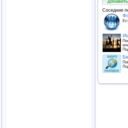
Добавить
Соседние п
Ф
Ес
Ищ
По
ил
По
Бю
По
По