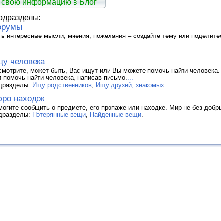
 свою информацию в Блог
одразделы:
орумы
ть интересные мысли, мнения, пожелания – создайте тему или поделит
у человека
смотрите, может быть, Вас ищут или Вы можете помочь найти человека.
и помочь найти человека, написав письмо.
...
дразделы:
Ищу родственников
,
Ищу друзей, знакомых
.
ро находок
могите сообщить о предмете, его пропаже или находке. Мир не без добр
дразделы:
Потерянные вещи
,
Найденные вещи
.