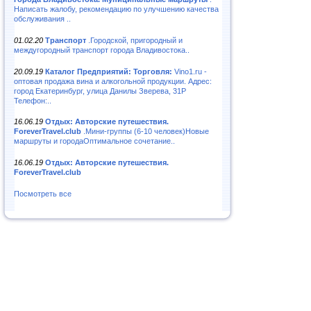
Написать жалобу, рекомендацию по улучшению качества
обслуживания ..
01.02.20
Транспорт
.Городской, пригородный и
междугородный транспорт города Владивостока..
20.09.19
Каталог Предприятий: Торговля:
Vino1.ru -
оптовая продажа вина и алкогольной продукции. Адрес:
город Екатеринбург, улица Данилы Зверева, 31Р
Телефон:..
16.06.19
Отдых: Авторские путешествия.
ForeverTravel.club
.Мини-группы (6-10 человек)Новые
маршруты и городаОптимальное сочетание..
16.06.19
Отдых: Авторские путешествия.
ForeverTravel.club
Посмотреть все