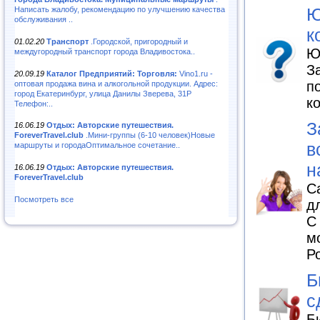
Ю
Написать жалобу, рекомендацию по улучшению качества
обслуживания ..
к
01.02.20
Транспорт
.Городской, пригородный и
Ю
междугородный транспорт города Владивостока..
З
20.09.19
Каталог Предприятий: Торговля:
Vino1.ru -
п
оптовая продажа вина и алкогольной продукции. Адрес:
город Екатеринбург, улица Данилы Зверева, 31Р
к
Телефон:..
З
16.06.19
Отдых: Авторские путешествия.
ForeverTravel.club
.Мини-группы (6-10 человек)Новые
в
маршруты и городаОптимальное сочетание..
н
16.06.19
Отдых: Авторские путешествия.
ForeverTravel.club
С
Посмотреть все
д
С
м
Р
Б
с
Б