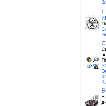
бл
П
и
П
С
Э
С
С
п
П
S
Э
К
К
Б
В
д