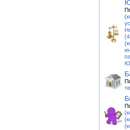
Ю
П
(
у
Н
(4
(
и
п
Ю
Б
П
т
Б
П
(
(
(