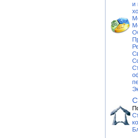
и
х
М
М
О
П
Р
С
С
С
о
п
Э
С
П
С
к
Б