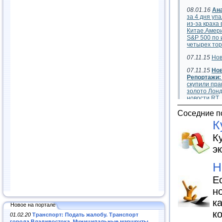
Соседние п
К
К
э
Н
Е
н
к
Новое на портале
к
01.02.20
Транспорт: Подать жалобу. Транспорт
города Владивостока. Муниципальные маршруты
.