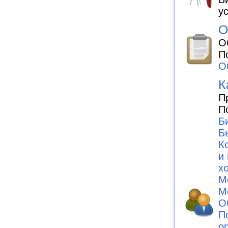
у
О
О
П
О
К
П
П
Б
Б
К
и
х
М
М
О
П
о