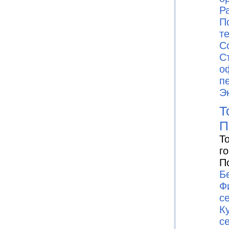
Р
П
т
С
С
о
п
Э
Т
П
Т
г
П
Б
Ф
с
К
с