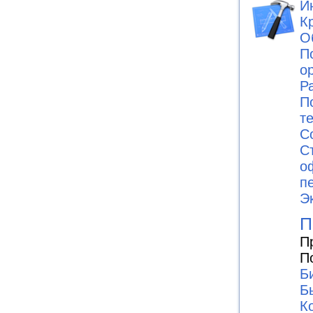
И
К
О
П
о
Р
П
т
С
С
о
п
Э
П
П
П
Б
Б
К