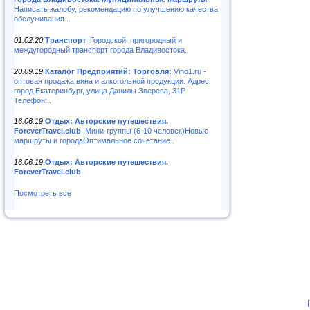
Написать жалобу, рекомендацию по улучшению качества
обслуживания ..
01.02.20
Транспорт
.Городской, пригородный и
междугородный транспорт города Владивостока..
20.09.19
Каталог Предприятий: Торговля:
Vino1.ru -
оптовая продажа вина и алкогольной продукции. Адрес:
город Екатеринбург, улица Данилы Зверева, 31Р
Телефон:..
16.06.19
Отдых: Авторские путешествия.
ForeverTravel.club
.Мини-группы (6-10 человек)Новые
маршруты и городаОптимальное сочетание..
16.06.19
Отдых: Авторские путешествия.
ForeverTravel.club
Посмотреть все