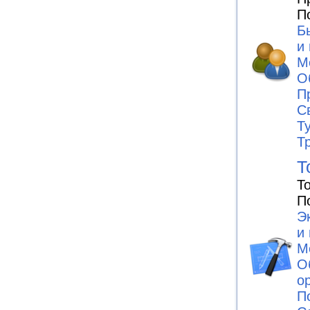
П
Б
и
М
О
П
С
Т
Т
Т
Т
П
Э
и
М
О
о
П