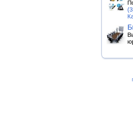
П
(3
К
Б
В
ю