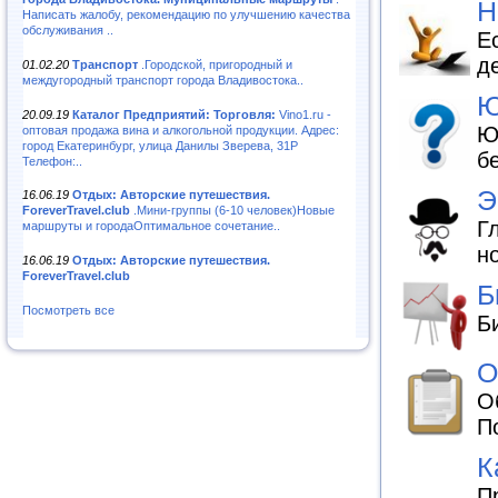
Н
Написать жалобу, рекомендацию по улучшению качества
обслуживания ..
Е
д
01.02.20
Транспорт
.Городской, пригородный и
междугородный транспорт города Владивостока..
Ю
20.09.19
Каталог Предприятий: Торговля:
Vino1.ru -
Ю
оптовая продажа вина и алкогольной продукции. Адрес:
город Екатеринбург, улица Данилы Зверева, 31Р
б
Телефон:..
Э
16.06.19
Отдых: Авторские путешествия.
ForeverTravel.club
.Мини-группы (6-10 человек)Новые
Г
маршруты и городаОптимальное сочетание..
н
16.06.19
Отдых: Авторские путешествия.
ForeverTravel.club
Б
Посмотреть все
Б
О
О
П
К
П