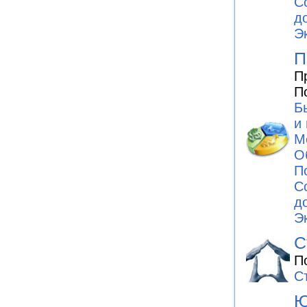
С
д
Э
П
П
П
Б
и
М
О
П
С
д
Э
С
П
С
Ю