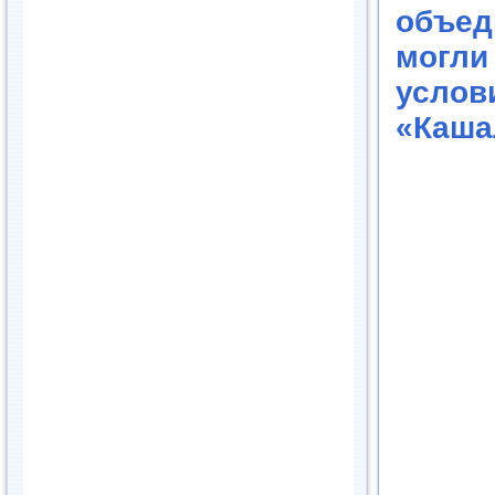
объед
могл
услови
«Каша