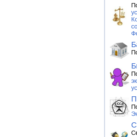
П
у
К
с
Ф
Б
П
Б
П
э
у
П
П
Э
С
С