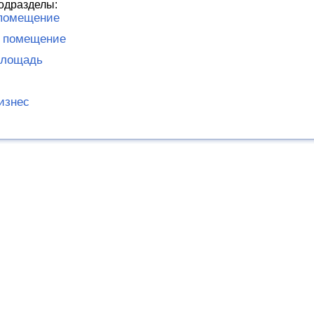
одразделы:
помещение
е помещение
площадь
изнес