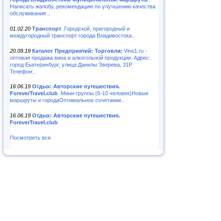
Написать жалобу, рекомендацию по улучшению качества
обслуживания ..
01.02.20
Транспорт
.Городской, пригородный и
междугородный транспорт города Владивостока..
20.09.19
Каталог Предприятий: Торговля:
Vino1.ru -
оптовая продажа вина и алкогольной продукции. Адрес:
город Екатеринбург, улица Данилы Зверева, 31Р
Телефон:..
16.06.19
Отдых: Авторские путешествия.
ForeverTravel.club
.Мини-группы (6-10 человек)Новые
маршруты и городаОптимальное сочетание..
16.06.19
Отдых: Авторские путешествия.
ForeverTravel.club
Посмотреть все