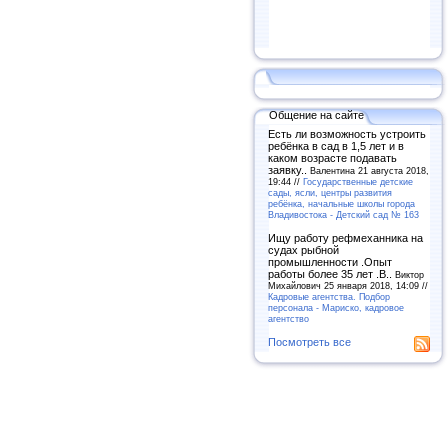
Общение на сайте
Есть ли возможность устроить
ребёнка в сад в 1,5 лет и в
каком возрасте подавать
заявку..
Валентина 21 августа 2018,
19:44 //
Государственные детские
сады, ясли, центры развития
ребёнка, начальные школы города
Владивостока - Детский сад № 163
Ищу работу рефмеханника на
судах рыбной
промышленности .Опыт
работы более 35 лет .В..
Виктор
Михайлович 25 января 2018, 14:09 //
Кадровые агентства. Подбор
персонала - Мариско, кадровое
агентство
Посмотреть все