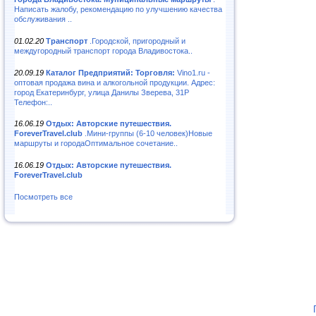
Написать жалобу, рекомендацию по улучшению качества
обслуживания ..
01.02.20
Транспорт
.Городской, пригородный и
междугородный транспорт города Владивостока..
20.09.19
Каталог Предприятий: Торговля:
Vino1.ru -
оптовая продажа вина и алкогольной продукции. Адрес:
город Екатеринбург, улица Данилы Зверева, 31Р
Телефон:..
16.06.19
Отдых: Авторские путешествия.
ForeverTravel.club
.Мини-группы (6-10 человек)Новые
маршруты и городаОптимальное сочетание..
16.06.19
Отдых: Авторские путешествия.
ForeverTravel.club
Посмотреть все