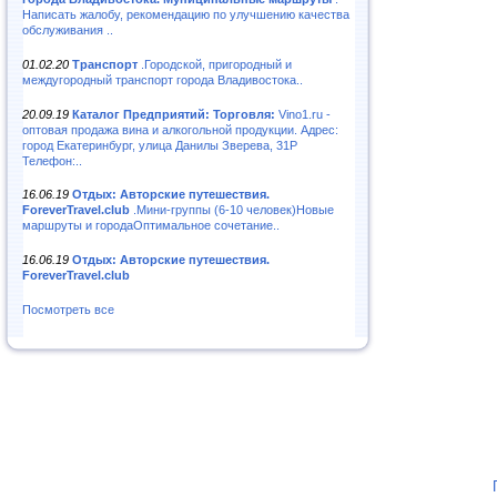
Написать жалобу, рекомендацию по улучшению качества
обслуживания ..
01.02.20
Транспорт
.Городской, пригородный и
междугородный транспорт города Владивостока..
20.09.19
Каталог Предприятий: Торговля:
Vino1.ru -
оптовая продажа вина и алкогольной продукции. Адрес:
город Екатеринбург, улица Данилы Зверева, 31Р
Телефон:..
16.06.19
Отдых: Авторские путешествия.
ForeverTravel.club
.Мини-группы (6-10 человек)Новые
маршруты и городаОптимальное сочетание..
16.06.19
Отдых: Авторские путешествия.
ForeverTravel.club
Посмотреть все