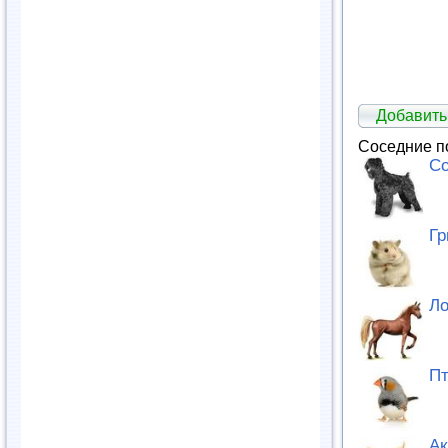
Добавить
Соседние п
Со
Г
Л
П
Ак