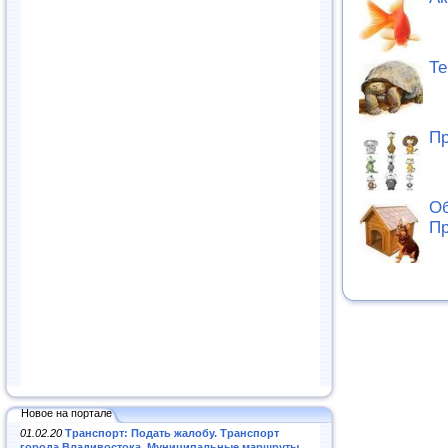
Те
Пр
Об
П
Новое на портале
01.02.20
Транспорт: Подать жалобу. Транспорт
города Владивостока. Муниципальные маршруты
.