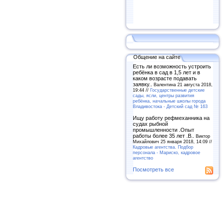
Общение на сайте
Есть ли возможность устроить
ребёнка в сад в 1,5 лет и в
каком возрасте подавать
заявку..
Валентина 21 августа 2018,
19:44 //
Государственные детские
сады, ясли, центры развития
ребёнка, начальные школы города
Владивостока - Детский сад № 163
Ищу работу рефмеханника на
судах рыбной
промышленности .Опыт
работы более 35 лет .В..
Виктор
Михайлович 25 января 2018, 14:09 //
Кадровые агентства. Подбор
персонала - Мариско, кадровое
агентство
Посмотреть все