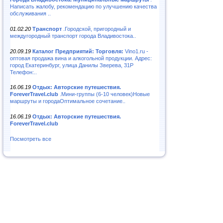
Написать жалобу, рекомендацию по улучшению качества
обслуживания ..
01.02.20
Транспорт
.Городской, пригородный и
междугородный транспорт города Владивостока..
20.09.19
Каталог Предприятий: Торговля:
Vino1.ru -
оптовая продажа вина и алкогольной продукции. Адрес:
город Екатеринбург, улица Данилы Зверева, 31Р
Телефон:..
16.06.19
Отдых: Авторские путешествия.
ForeverTravel.club
.Мини-группы (6-10 человек)Новые
маршруты и городаОптимальное сочетание..
16.06.19
Отдых: Авторские путешествия.
ForeverTravel.club
Посмотреть все