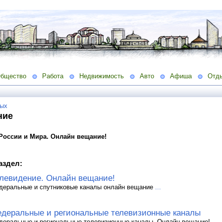
бщество
Работа
Недвижимость
Авто
Афиша
Отд
ых
ние
России и Мира. Онлайн вещание!
аздел:
левидение. Онлайн вещание!
деральные и спутниковые каналы онлайн вещание
...
деральные и региональные телевизионные каналы
деральные и региональные телевизионные каналы. Онлайн вещание!
...