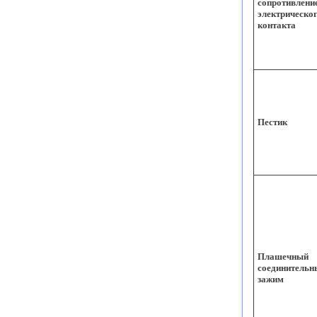
сопротивлени
электрическо
контакта
Пестик
Плашечный
соединительн
зажим