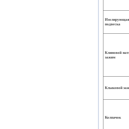
Изолирующа
подвеска
Клиновой нат
зажим
Клыковой за
Колпачок