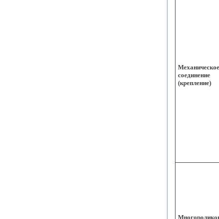
Механическо
соединение
(крепление)
Многоролико