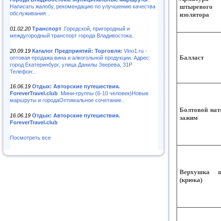
штыревого
Написать жалобу, рекомендацию по улучшению качества
обслуживания ..
изолятора
01.02.20
Транспорт
.Городской, пригородный и
междугородный транспорт города Владивостока..
20.09.19
Каталог Предприятий: Торговля:
Vino1.ru -
Балласт
оптовая продажа вина и алкогольной продукции. Адрес:
город Екатеринбург, улица Данилы Зверева, 31Р
Телефон:..
16.06.19
Отдых: Авторские путешествия.
ForeverTravel.club
.Мини-группы (6-10 человек)Новые
маршруты и городаОптимальное сочетание..
Болтовой нат
16.06.19
Отдых: Авторские путешествия.
зажим
ForeverTravel.club
Посмотреть все
Верхушка 
(крюка)