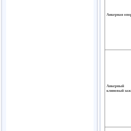
Анкерная опо
Анкерный
клиновый за