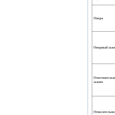
Опора
Опорный заж
Ответвитель
зажим
Относительно