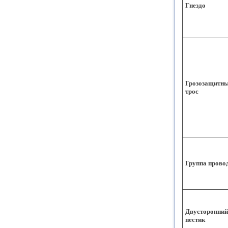
Гнездо
Грозозащитн
трос
Группа прово
Двусторонний
пестик