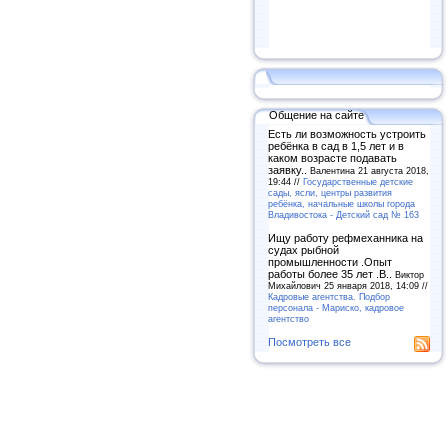
Общение на сайте
Есть ли возможность устроить
ребёнка в сад в 1,5 лет и в
каком возрасте подавать
заявку..
Валентина 21 августа 2018,
19:44 //
Государственные детские
сады, ясли, центры развития
ребёнка, начальные школы города
Владивостока - Детский сад № 163
Ищу работу рефмеханника на
судах рыбной
промышленности .Опыт
работы более 35 лет .В..
Виктор
Михайлович 25 января 2018, 14:09 //
Кадровые агентства. Подбор
персонала - Мариско, кадровое
агентство
Посмотреть все