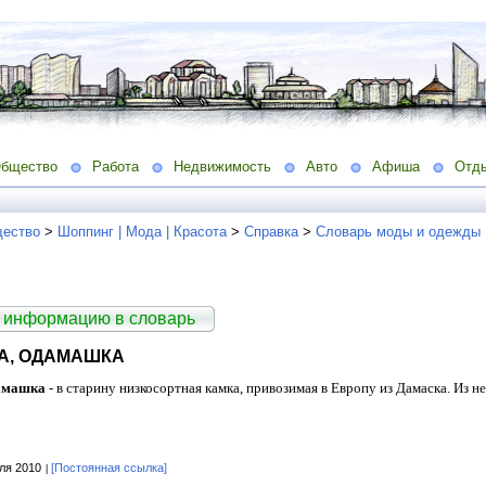
бщество
Работа
Недвижимость
Авто
Афиша
Отд
ество
>
Шоппинг | Мода | Красота
>
Справка
>
Словарь моды и одежды
 информацию в словарь
А, ОДАМАШКА
амашка
- в старину низкосортная камка, привозимая в Европу из Дамаска. Из 
ля 2010
[Постоянная ссылка]