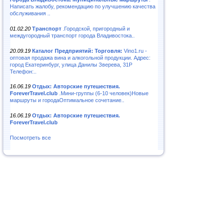
Написать жалобу, рекомендацию по улучшению качества
обслуживания ..
01.02.20
Транспорт
.Городской, пригородный и
междугородный транспорт города Владивостока..
20.09.19
Каталог Предприятий: Торговля:
Vino1.ru -
оптовая продажа вина и алкогольной продукции. Адрес:
город Екатеринбург, улица Данилы Зверева, 31Р
Телефон:..
16.06.19
Отдых: Авторские путешествия.
ForeverTravel.club
.Мини-группы (6-10 человек)Новые
маршруты и городаОптимальное сочетание..
16.06.19
Отдых: Авторские путешествия.
ForeverTravel.club
Посмотреть все