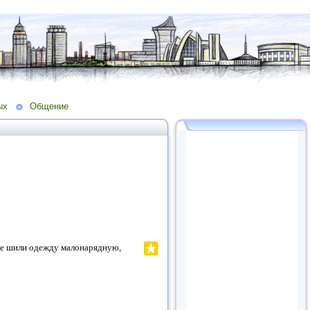
ых
Общение
нее шили одежду малонарядную,