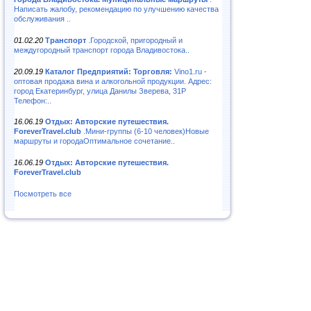
Написать жалобу, рекомендацию по улучшению качества
обслуживания ..
01.02.20
Транспорт
.Городской, пригородный и
междугородный транспорт города Владивостока..
20.09.19
Каталог Предприятий: Торговля:
Vino1.ru -
оптовая продажа вина и алкогольной продукции. Адрес:
город Екатеринбург, улица Данилы Зверева, 31Р
Телефон:..
16.06.19
Отдых: Авторские путешествия.
ForeverTravel.club
.Мини-группы (6-10 человек)Новые
маршруты и городаОптимальное сочетание..
16.06.19
Отдых: Авторские путешествия.
ForeverTravel.club
Посмотреть все