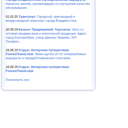
Написать жалобу, рекомендацию по улучшению качества
обслуживания ..
01.02.20
Транспорт
.Городской, пригородный и
междугородный транспорт города Владивостока..
20.09.19
Каталог Предприятий: Торговля:
Vino1.ru -
оптовая продажа вина и алкогольной продукции. Адрес:
город Екатеринбург, улица Данилы Зверева, 31Р
Телефон:..
16.06.19
Отдых: Авторские путешествия.
ForeverTravel.club
.Мини-группы (6-10 человек)Новые
маршруты и городаОптимальное сочетание..
16.06.19
Отдых: Авторские путешествия.
ForeverTravel.club
Посмотреть все