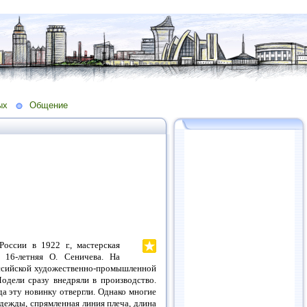
ых
Общение
 России в
1922 г
., мастерская
а 16-летняя О. Сеничева. На
оссийской художественно-промышленной
Модели сразу внедряли в производство.
а эту новинку отвергли. Однако многие
дежды, спрямленная линия плеча, длина