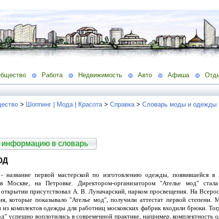
бщество
Работа
Недвижимость
Авто
Афиша
Отд
ество
>
Шоппинг | Мода | Красота
>
Справка
>
Словарь моды и одежды
 информацию в словарь
ОД
- название первой мастерской по изготовлению одежды, появившейся в
 в Москве, на Петровке. Директором-организатором "Ателье мод" стал
 открытии присутствовал А. В. Луначарский, нарком просвещения. На Всер
ия, которые показывало "Ателье мод", получили аттестат первой степени. 
 из комплектов одежды для работниц московских фабрик входили брюки. Тогд
од" успешно воплотились в современной практике, например, комплектность о