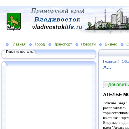
Главная
Город
Транспорт
Новости
Бизнес
О
Поиск на портале...
Главная
>
Общ
А...
Добавить
АТЕЛЬЕ М
"Ателье мод"
располагалась
торжественном
выставке издел
Впервые в один
идеи "Ателье м