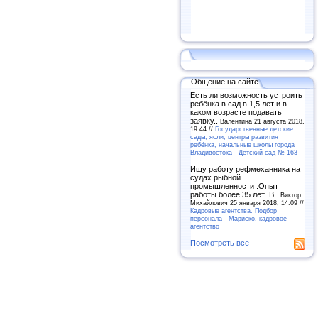
Общение на сайте
Есть ли возможность устроить
ребёнка в сад в 1,5 лет и в
каком возрасте подавать
заявку..
Валентина 21 августа 2018,
19:44 //
Государственные детские
сады, ясли, центры развития
ребёнка, начальные школы города
Владивостока - Детский сад № 163
Ищу работу рефмеханника на
судах рыбной
промышленности .Опыт
работы более 35 лет .В..
Виктор
Михайлович 25 января 2018, 14:09 //
Кадровые агентства. Подбор
персонала - Мариско, кадровое
агентство
Посмотреть все