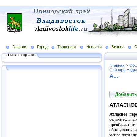
Главная
Город
Транспорт
Новости
Бизнес
О
Поиск на портале...
Главная
>
Общ
Словарь моды
А...
Добавить
АТЛАСНОЕ
Атласное пер
отличитель
преобладани
образующих д
менее пяти ни