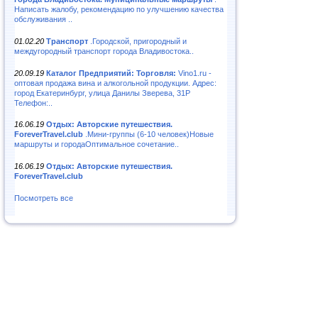
Написать жалобу, рекомендацию по улучшению качества
обслуживания ..
01.02.20
Транспорт
.Городской, пригородный и
междугородный транспорт города Владивостока..
20.09.19
Каталог Предприятий: Торговля:
Vino1.ru -
оптовая продажа вина и алкогольной продукции. Адрес:
город Екатеринбург, улица Данилы Зверева, 31Р
Телефон:..
16.06.19
Отдых: Авторские путешествия.
ForeverTravel.club
.Мини-группы (6-10 человек)Новые
маршруты и городаОптимальное сочетание..
16.06.19
Отдых: Авторские путешествия.
ForeverTravel.club
Посмотреть все