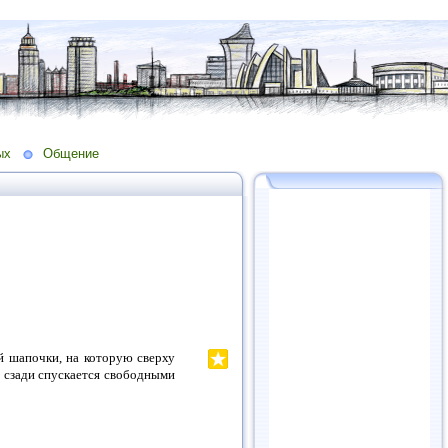
ых
Общение
ой шапочки, на которую сверху
, сзади спускается свободными