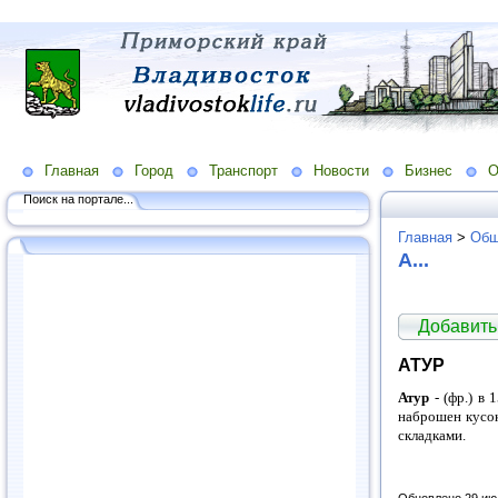
Главная
Город
Транспорт
Новости
Бизнес
О
Поиск на портале...
Главная
>
Общ
А...
Добавить
АТУР
Атур
- (фр.) в
наброшен кусок
складками.