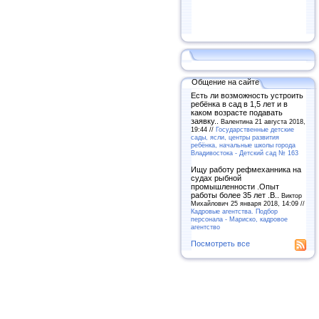
Общение на сайте
Есть ли возможность устроить
ребёнка в сад в 1,5 лет и в
каком возрасте подавать
заявку..
Валентина 21 августа 2018,
19:44 //
Государственные детские
сады, ясли, центры развития
ребёнка, начальные школы города
Владивостока - Детский сад № 163
Ищу работу рефмеханника на
судах рыбной
промышленности .Опыт
работы более 35 лет .В..
Виктор
Михайлович 25 января 2018, 14:09 //
Кадровые агентства. Подбор
персонала - Мариско, кадровое
агентство
Посмотреть все