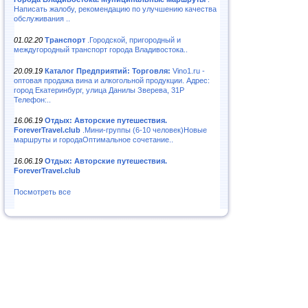
Написать жалобу, рекомендацию по улучшению качества
обслуживания ..
01.02.20
Транспорт
.Городской, пригородный и
междугородный транспорт города Владивостока..
20.09.19
Каталог Предприятий: Торговля:
Vino1.ru -
оптовая продажа вина и алкогольной продукции. Адрес:
город Екатеринбург, улица Данилы Зверева, 31Р
Телефон:..
16.06.19
Отдых: Авторские путешествия.
ForeverTravel.club
.Мини-группы (6-10 человек)Новые
маршруты и городаОптимальное сочетание..
16.06.19
Отдых: Авторские путешествия.
ForeverTravel.club
Посмотреть все