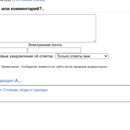
ля 2010
[Постоянная ссылка]
 или комментарий?..
Электронная почта
овые уведомления об ответах:
|
Примечание. Сообщение появится на сайте после проверки модератором.
 раздел
А...
ел Словарь моды и одежды