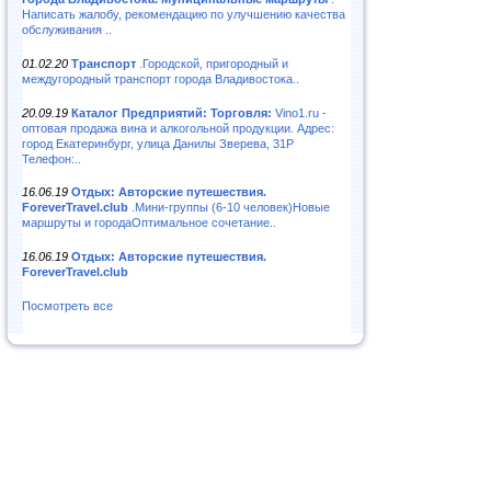
Написать жалобу, рекомендацию по улучшению качества
обслуживания ..
01.02.20
Транспорт
.Городской, пригородный и
междугородный транспорт города Владивостока..
20.09.19
Каталог Предприятий: Торговля:
Vino1.ru -
оптовая продажа вина и алкогольной продукции. Адрес:
город Екатеринбург, улица Данилы Зверева, 31Р
Телефон:..
16.06.19
Отдых: Авторские путешествия.
ForeverTravel.club
.Мини-группы (6-10 человек)Новые
маршруты и городаОптимальное сочетание..
16.06.19
Отдых: Авторские путешествия.
ForeverTravel.club
Посмотреть все