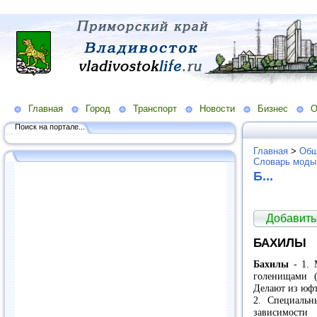
Главная
Город
Транспорт
Новости
Бизнес
О
Поиск на портале...
Главная
>
Общ
Словарь моды
Б...
Добавить
БАХИЛЫ
Бахилы
- 1. 
голенищами (
Делают из юфт
2. Специальн
зависимости