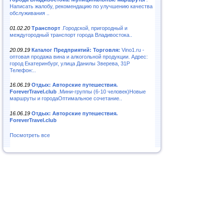
Написать жалобу, рекомендацию по улучшению качества
обслуживания ..
01.02.20
Транспорт
.Городской, пригородный и
междугородный транспорт города Владивостока..
20.09.19
Каталог Предприятий: Торговля:
Vino1.ru -
оптовая продажа вина и алкогольной продукции. Адрес:
город Екатеринбург, улица Данилы Зверева, 31Р
Телефон:..
16.06.19
Отдых: Авторские путешествия.
ForeverTravel.club
.Мини-группы (6-10 человек)Новые
маршруты и городаОптимальное сочетание..
16.06.19
Отдых: Авторские путешествия.
ForeverTravel.club
Посмотреть все