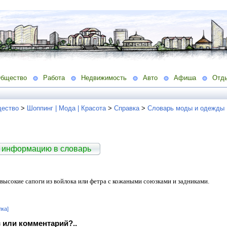
бщество
Работа
Недвижимость
Авто
Афиша
Отд
ество
>
Шоппинг | Мода | Красота
>
Справка
>
Словарь моды и одежды
 информацию в словарь
 высокие сапоги из войлока или фетра с кожаными союзками и задниками.
лка]
 или комментарий?..