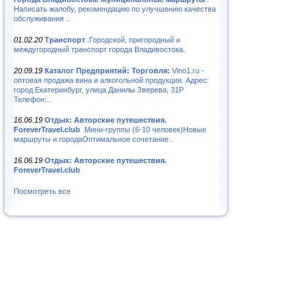
Написать жалобу, рекомендацию по улучшению качества
обслуживания ..
01.02.20
Транспорт
.Городской, пригородный и
междугородный транспорт города Владивостока..
20.09.19
Каталог Предприятий: Торговля:
Vino1.ru -
оптовая продажа вина и алкогольной продукции. Адрес:
город Екатеринбург, улица Данилы Зверева, 31Р
Телефон:..
16.06.19
Отдых: Авторские путешествия.
ForeverTravel.club
.Мини-группы (6-10 человек)Новые
маршруты и городаОптимальное сочетание..
16.06.19
Отдых: Авторские путешествия.
ForeverTravel.club
Посмотреть все