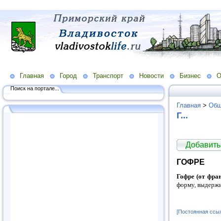
Главная
Город
Транспорт
Новости
Бизнес
О
Поиск на портале...
Главная
>
Общ
Г...
Добавить
ГОФРЕ
Гофре (от фран
форму, выдержи
[Постоянная ссы