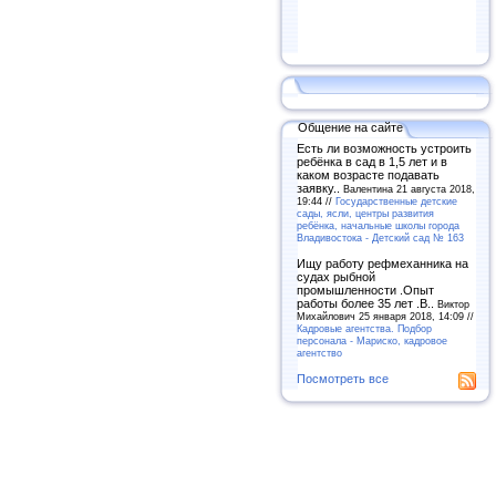
Общение на сайте
Есть ли возможность устроить
ребёнка в сад в 1,5 лет и в
каком возрасте подавать
заявку..
Валентина 21 августа 2018,
19:44 //
Государственные детские
сады, ясли, центры развития
ребёнка, начальные школы города
Владивостока - Детский сад № 163
Ищу работу рефмеханника на
судах рыбной
промышленности .Опыт
работы более 35 лет .В..
Виктор
Михайлович 25 января 2018, 14:09 //
Кадровые агентства. Подбор
персонала - Мариско, кадровое
агентство
Посмотреть все