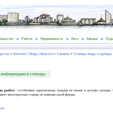
бщество
Работа
Недвижимость
Авто
Афиша
Отд
ество
>
Шоппинг | Мода | Красота
>
Справка
>
Словарь моды и одежды
 информацию в словарь
ц. gaufre)
- устойчивые параллельные складки на тканях и деталях одежды. 
вает многократные стирки, не изменяя своей формы.
лка]