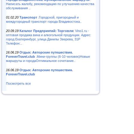
Написать жалобу, рекомендацию по улучшению качества
обслуживания ..
01.02.20
Транспорт
.Городской, пригородный и
междугородный транспорт города Владивостока..
20.09.19
Каталог Предприятий: Торговля:
Vino1.ru -
оптовая продажа вина и алкогольной продукции. Адрес:
город Екатеринбург, улица Данилы Зверева, 31Р
Телефон:..
16.06.19
Отдых: Авторские путешествия.
ForeverTravel.club
.Мини-группы (6-10 человек)Новые
маршруты и городаОптимальное сочетание..
16.06.19
Отдых: Авторские путешествия.
ForeverTravel.club
Посмотреть все