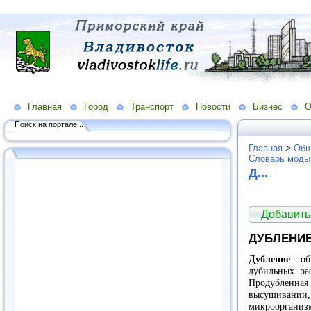
Главная
Город
Транспорт
Новости
Бизнес
О
Поиск на портале...
Главная
>
Общ
Словарь моды
Д...
Добавить
ДУБЛЕНИ
Дубление
- об
дубильных ра
Продубленная
высушиван
микроорганиз