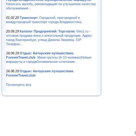
Написать жалобу, рекомендацию по улучшению качества
обслуживания ..
01.02.20
Транспорт
.Городской, пригородный и
междугородный транспорт города Владивостока..
20.09.19
Каталог Предприятий: Торговля:
Vino1.ru -
оптовая продажа вина и алкогольной продукции. Адрес:
город Екатеринбург, улица Данилы Зверева, 31Р
Телефон:..
16.06.19
Отдых: Авторские путешествия.
ForeverTravel.club
.Мини-группы (6-10 человек)Новые
маршруты и городаОптимальное сочетание..
16.06.19
Отдых: Авторские путешествия.
ForeverTravel.club
Посмотреть все