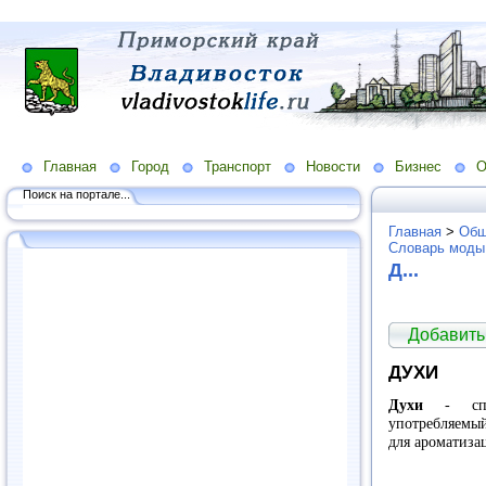
Главная
Город
Транспорт
Новости
Бизнес
О
Поиск на портале...
Главная
>
Общ
Словарь моды
Д...
Добавить
ДУХИ
Духи
- спир
употребляемы
для ароматиза