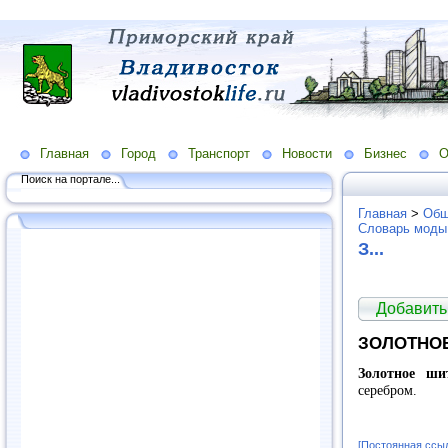
Главная
Город
Транспорт
Новости
Бизнес
О
Поиск на портале...
Главная
>
Общ
Словарь моды
З...
Добавить
ЗОЛОТНО
Золотное шит
серебром.
[Постоянная ссы