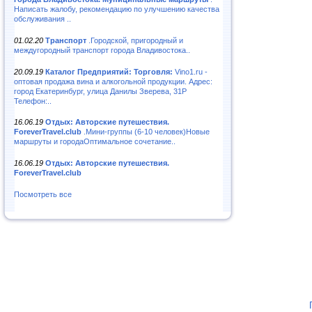
Написать жалобу, рекомендацию по улучшению качества
обслуживания ..
01.02.20
Транспорт
.Городской, пригородный и
междугородный транспорт города Владивостока..
20.09.19
Каталог Предприятий: Торговля:
Vino1.ru -
оптовая продажа вина и алкогольной продукции. Адрес:
город Екатеринбург, улица Данилы Зверева, 31Р
Телефон:..
16.06.19
Отдых: Авторские путешествия.
ForeverTravel.club
.Мини-группы (6-10 человек)Новые
маршруты и городаОптимальное сочетание..
16.06.19
Отдых: Авторские путешествия.
ForeverTravel.club
Посмотреть все