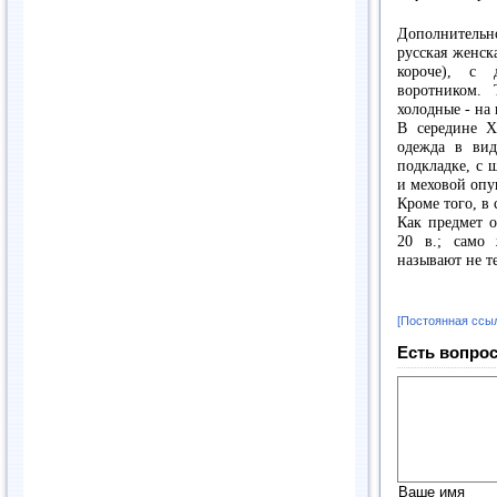
Дополнительн
русская женск
короче), с
воротником.
холодные - на
В середине
X
одежда в вид
подкладке, с 
и меховой опу
Кроме того, в
Как предмет о
20 в.; само 
называют не т
[Постоянная ссы
Есть вопрос
Ваше имя