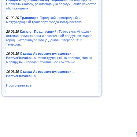
Написать жалобу, рекомендацию по улучшению качества
обслуживания ..
01.02.20
Транспорт
.Городской, пригородный и
междугородный транспорт города Владивостока..
20.09.19
Каталог Предприятий: Торговля:
Vino1.ru -
оптовая продажа вина и алкогольной продукции. Адрес:
город Екатеринбург, улица Данилы Зверева, 31Р
Телефон:..
16.06.19
Отдых: Авторские путешествия.
ForeverTravel.club
.Мини-группы (6-10 человек)Новые
маршруты и городаОптимальное сочетание..
16.06.19
Отдых: Авторские путешествия.
ForeverTravel.club
Посмотреть все