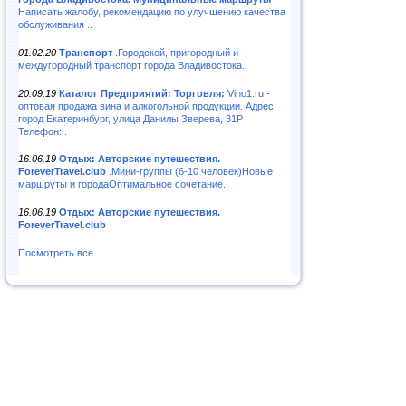
Написать жалобу, рекомендацию по улучшению качества
обслуживания ..
01.02.20
Транспорт
.Городской, пригородный и
междугородный транспорт города Владивостока..
20.09.19
Каталог Предприятий: Торговля:
Vino1.ru -
оптовая продажа вина и алкогольной продукции. Адрес:
город Екатеринбург, улица Данилы Зверева, 31Р
Телефон:..
16.06.19
Отдых: Авторские путешествия.
ForeverTravel.club
.Мини-группы (6-10 человек)Новые
маршруты и городаОптимальное сочетание..
16.06.19
Отдых: Авторские путешествия.
ForeverTravel.club
Посмотреть все