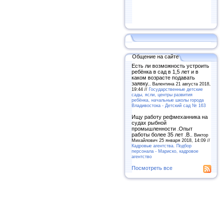
Общение на сайте
Есть ли возможность устроить
ребёнка в сад в 1,5 лет и в
каком возрасте подавать
заявку..
Валентина 21 августа 2018,
19:44 //
Государственные детские
сады, ясли, центры развития
ребёнка, начальные школы города
Владивостока - Детский сад № 163
Ищу работу рефмеханника на
судах рыбной
промышленности .Опыт
работы более 35 лет .В..
Виктор
Михайлович 25 января 2018, 14:09 //
Кадровые агентства. Подбор
персонала - Мариско, кадровое
агентство
Посмотреть все