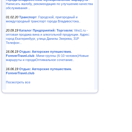
Написать жалобу, рекомендацию по улучшению качества
обслуживания ..
01.02.20
Транспорт
.Городской, пригородный и
междугородный транспорт города Владивостока..
20.09.19
Каталог Предприятий: Торговля:
Vino1.ru -
оптовая продажа вина и алкогольной продукции. Адрес:
город Екатеринбург, улица Данилы Зверева, 31Р
Телефон:..
16.06.19
Отдых: Авторские путешествия.
ForeverTravel.club
.Мини-группы (6-10 человек)Новые
маршруты и городаОптимальное сочетание..
16.06.19
Отдых: Авторские путешествия.
ForeverTravel.club
Посмотреть все