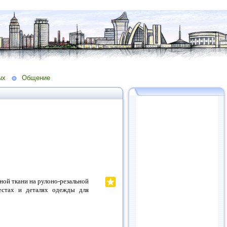
ых
Общение
ной ткани на рулоно-резальной
местах и деталях одежды для