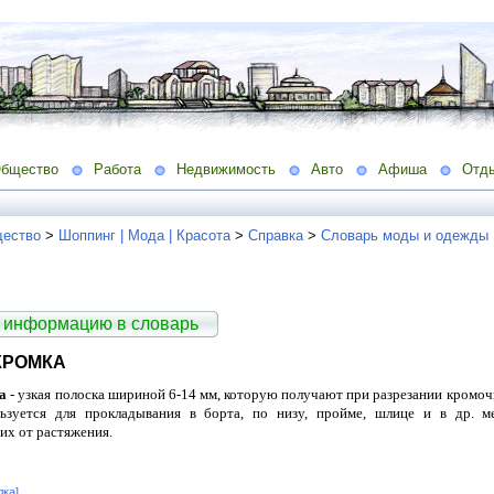
бщество
Работа
Недвижимость
Авто
Афиша
Отд
ество
>
Шоппинг | Мода | Красота
>
Справка
>
Словарь моды и одежды
 информацию в словарь
КРОМКА
а
- узкая полоска шириной 6-
14 мм
, которую получают при разрезании кромоч
ьзуется для прокладывания в борта, по низу, пройме, шлице и в др. 
их от растяжения.
лка]