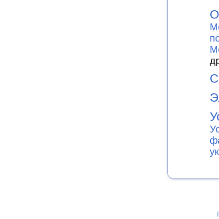
О
М
п
М
д
С
Э
У
У
ф
у