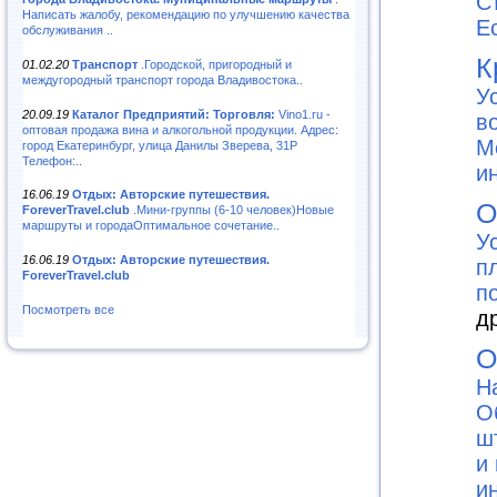
С
Написать жалобу, рекомендацию по улучшению качества
E
обслуживания ..
К
01.02.20
Транспорт
.Городской, пригородный и
междугородный транспорт города Владивостока..
У
20.09.19
Каталог Предприятий: Торговля:
Vino1.ru -
в
оптовая продажа вина и алкогольной продукции. Адрес:
М
город Екатеринбург, улица Данилы Зверева, 31Р
Телефон:..
и
16.06.19
Отдых: Авторские путешествия.
О
ForeverTravel.club
.Мини-группы (6-10 человек)Новые
маршруты и городаОптимальное сочетание..
У
16.06.19
Отдых: Авторские путешествия.
п
ForeverTravel.club
п
Посмотреть все
д
О
Н
О
ш
и
и