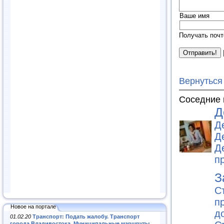
Ваше имя
Получать почт
Вернуться
Соседние 
Д
Д
Д
Д
п
З
С
п
Новое на портале
д
01.02.20
Транспорт: Подать жалобу. Транспорт
города Владивостока. Муниципальные маршруты
.