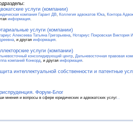
одразделы:
вокатские услуги (компании)
идическая компания Гарант ДВ
,
Коллегия адвокатов Юка
,
Контора Адво
угая
информация
.
тариальные услуги (компании)
тариус Алексеева Татьяна Григорьевна
,
Нотариус Покровская Виктория 
дреевна
, и другая
информация
.
ллекторские услуги (компании)
льневосточный консолидирующий центр
,
Дальневосточная правовая комп
уппа компаний Конкорд
, и другая
информация
.
щита интеллектуальной собственности и патентные усл
испруденция. Форум-Блог
ши мнения и вопросы в сфере юридических и адвокатских услуг
...