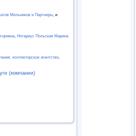
катов Мельников и Партнеры
, и
Игоревна
,
Нотариус Польская Марина
ания, коллекторское агентство
,
уги (компании)