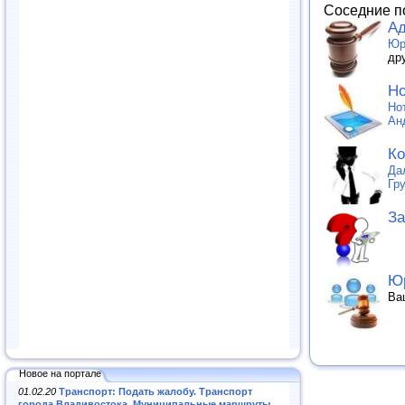
Соседние п
Ад
Юр
др
Но
Но
Ан
Ко
Да
Гр
За
Юр
Ва
Новое на портале
01.02.20
Транспорт: Подать жалобу. Транспорт
города Владивостока. Муниципальные маршруты
.