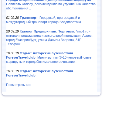
Написать жалобу, рекомендацию по улучшению качества
обслуживания ..
01.02.20
Транспорт
.Городской, пригородный и
междугородный транспорт города Владивостока..
20.09.19
Каталог Предприятий: Торговля:
Vino1.ru -
оптовая продажа вина и алкогольной продукции. Адрес:
город Екатеринбург, улица Данилы Зверева, 31Р
Телефон:..
16.06.19
Отдых: Авторские путешествия.
ForeverTravel.club
.Мини-группы (6-10 человек)Новые
маршруты и городаОптимальное сочетание..
16.06.19
Отдых: Авторские путешествия.
ForeverTravel.club
Посмотреть все