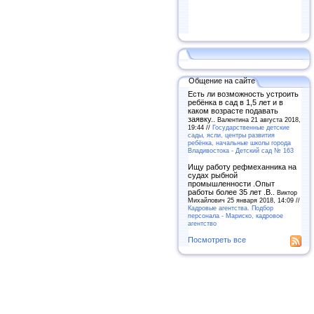
Общение на сайте
Есть ли возможность устроить
ребёнка в сад в 1,5 лет и в
каком возрасте подавать
заявку..
Валентина 21 августа 2018,
19:44 //
Государственные детские
сады, ясли, центры развития
ребёнка, начальные школы города
Владивостока - Детский сад № 163
Ищу работу рефмеханника на
судах рыбной
промышленности .Опыт
работы более 35 лет .В..
Виктор
Михайлович 25 января 2018, 14:09 //
Кадровые агентства. Подбор
персонала - Мариско, кадровое
агентство
Посмотреть все