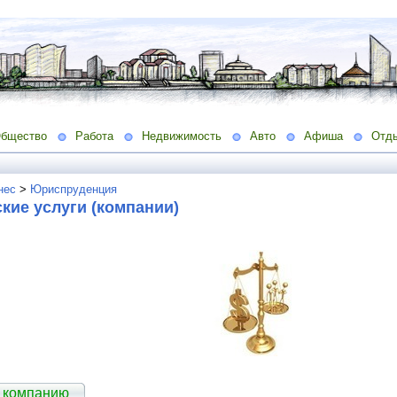
бщество
Работа
Недвижимость
Авто
Афиша
Отд
нес
>
Юриспруденция
кие услуги (компании)
 компанию