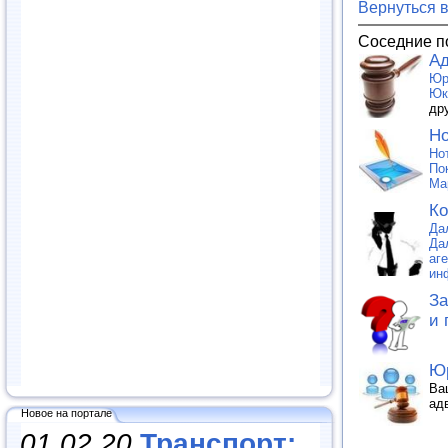
Вернуться 
Соседние п
Ад
Юр
Юк
др
Но
Но
По
Ма
Ко
Да
Да
аг
ин
За
и 
Юр
Ва
ад
Новое на портале
01.02.20
Транспорт: