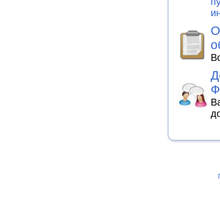
п
и
О
о
В
Д
Ф
В
д