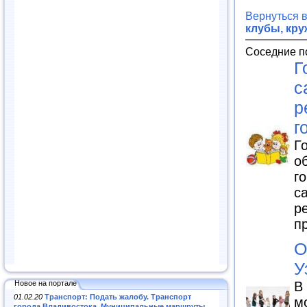
Вернуться 
клубы, кру
Соседние п
Г
с
р
г
Г
о
г
с
р
п
О
У
Новое на портале
В
01.02.20
Транспорт: Подать жалобу. Транспорт
м
города Владивостока. Муниципальные маршруты
.