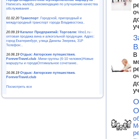
р
Написать жалобу, рекомендацию по улучшению качества
обслуживания ..
о
д
01.02.20
Транспорт
.Городской, пригородный и
междугородный транспорт города Владивостока..
у
20.09.19
Каталог Предприятий: Торговля:
Vino1.ru -
З
оптовая продажа вина и алкогольной продукции. Адрес:
город Екатеринбург, улица Данилы Зверева, 31Р
В
Телефон:..
В
16.06.19
Отдых: Авторские путешествия.
ForeverTravel.club
.Мини-группы (6-10 человек)Новые
м
маршруты и городаОптимальное сочетание..
р
16.06.19
Отдых: Авторские путешествия.
о
ForeverTravel.club
д
Посмотреть все
у
О
О
о
М
р