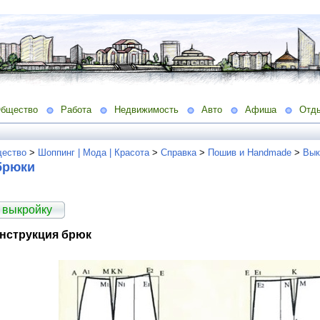
бщество
Работа
Недвижимость
Авто
Афиша
Отд
ество
>
Шоппинг | Мода | Красота
>
Справка
>
Пошив и Handmade
>
Вык
брюки
 выкройку
онструкция брюк