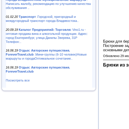
Написать жалобу, рекомендацию по улучшению качества
обслуживания ..
01.02.20
Транспорт
.Городской, пригородный и
междугородный транспорт города Владивостока..
20.09.19
Каталог Предприятий: Торговля:
Vino1.ru -
оптовая продажа вина и алкогольной продукции. Адрес:
город Екатеринбург, улица Данилы Зверева, 31Р
Брюки для бер
Телефон:..
Построение за
основными де
16.06.19
Отдых: Авторские путешествия.
ForeverTravel.club
.Мини-группы (6-10 человек)Новые
Обновлено 29 ию
маршруты и городаОптимальное сочетание..
Брюки из 
16.06.19
Отдых: Авторские путешествия.
ForeverTravel.club
Посмотреть все