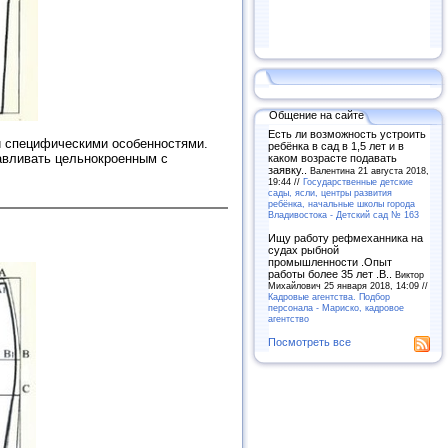
Общение на сайте
Есть ли возможность устроить
и специфическими особенностями.
ребёнка в сад в 1,5 лет и в
авливать цельнокроенным с
каком возрасте подавать
заявку..
Валентина 21 августа 2018,
19:44 //
Государственные детские
сады, ясли, центры развития
ребёнка, начальные школы города
Владивостока - Детский сад № 163
Ищу работу рефмеханника на
судах рыбной
промышленности .Опыт
работы более 35 лет .В..
Виктор
Михайлович 25 января 2018, 14:09 //
Кадровые агентства. Подбор
персонала - Мариско, кадровое
агентство
Посмотреть все