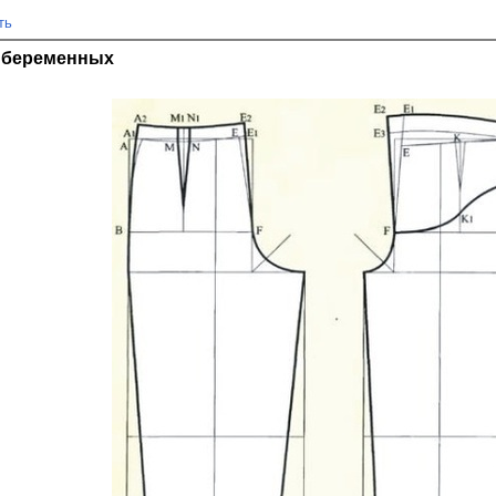
ть
 беременных