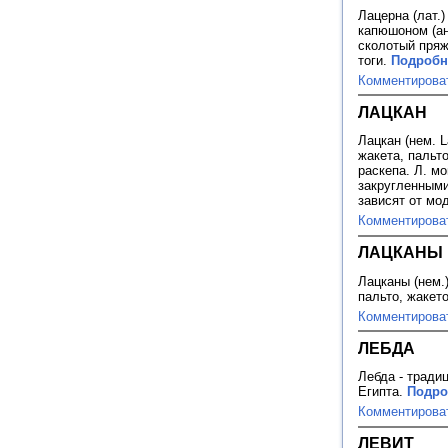
Лацерна (лат.
капюшоном (ан
сколотый пряж
тоги.
Подробне
Комментирова
ЛАЦКАН
Лацкан (нем. L
жакета, пальто
раскепа. Л. м
закругленными
зависят от мо
Комментирова
ЛАЦКАНЫ
Лацканы (нем.
пальто, жакет
Комментирова
ЛЕБДА
Лебда - тради
Египта.
Подро
Комментирова
ЛЕВИТ