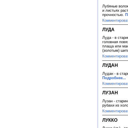
Лубяные волок
и листьях рас
прочностью.
П
Комментирова
ЛУДА
Луда - в стар
головная повя
плаща или ман
(золотым) ши
Комментирова
ЛУДАН
Лудан - в стар
Подробнее...
Комментирова
ЛУЗАН
Лузан - стари
рубахи из холс
Комментирова
ЛУККО