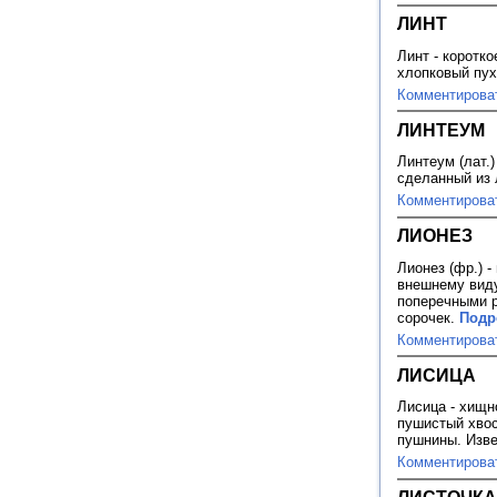
ЛИНТ
Линт - коротк
хлопковый пу
Комментирова
ЛИНТЕУМ
Линтеум (лат.
сделанный из
Комментирова
ЛИОНЕЗ
Лионез (фр.) 
внешнему виду
поперечными р
сорочек.
Подр
Комментирова
ЛИСИЦА
Лисица - хищн
пушистый хвос
пушнины. Изве
Комментирова