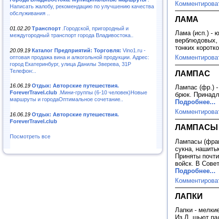
Комментирова
Написать жалобу, рекомендацию по улучшению качества
обслуживания ..
ЛАМА
01.02.20
Транспорт
.Городской, пригородный и
Лама (исп.) -
междугородный транспорт города Владивостока..
верблюдовых, 
тонких коротк
20.09.19
Каталог Предприятий: Торговля:
Vino1.ru -
Комментирова
оптовая продажа вина и алкогольной продукции. Адрес:
город Екатеринбург, улица Данилы Зверева, 31Р
Телефон:..
ЛАМПАС
16.06.19
Отдых: Авторские путешествия.
Лампас (фр.) 
ForeverTravel.club
.Мини-группы (6-10 человек)Новые
брюк. Принад
маршруты и городаОптимальное сочетание..
Подробнее...
Комментирова
16.06.19
Отдых: Авторские путешествия.
ForeverTravel.club
ЛАМПАСЫ
Посмотреть все
Лампасы (фран
сукна, нашиты
Приняты почти
войск. В Сове
Подробнее...
Комментирова
ЛАПКИ
Лапки - мелкие
Из Л. шьют па