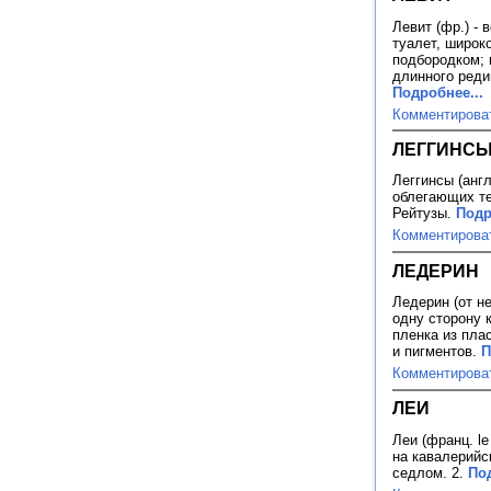
Левит (фр.) - 
туалет, широк
подбородком; 
длинного реди
Подробнее...
Комментирова
ЛЕГГИНС
Леггинсы (англ
облегающих те
Рейтузы.
Подр
Комментирова
ЛЕДЕРИН
Ледерин (от не
одну сторону 
пленка из пла
и пигментов.
П
Комментирова
ЛЕИ
Леи (франц. le
на кавалерийс
седлом. 2.
Под