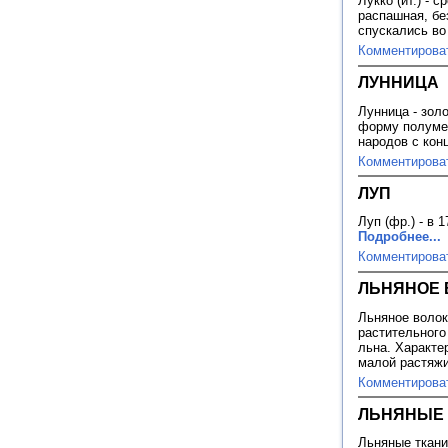
Лукко (ит.) -
распашная, без
спускались во
Комментирова
ЛУННИЦА
Лунница - зол
форму полуме
народов с кон
Комментирова
ЛУП
Луп (фр.) - в 
Подробнее...
Комментирова
ЛЬНЯНОЕ 
Льняное волок
растительного
льна. Характе
малой растяж
Комментирова
ЛЬНЯНЫЕ 
Льняные ткани