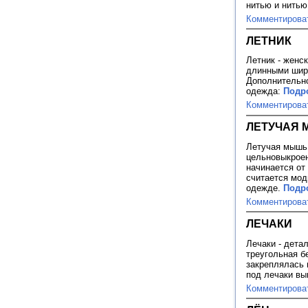
нитью и нитью 
Комментирова
ЛЕТНИК
Летник - женс
длинными широ
Дополнительно
одежда:
Подро
Комментирова
ЛЕТУЧАЯ
Летучая мышь 
цельновыкроен
начинается от
считается мод
одежде.
Подро
Комментирова
ЛЕЧАКИ
Лечаки - детал
треугольная б
закреплялась н
под лечаки вы
Комментирова