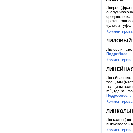
Ливрея (франц
обслуживающег
средние века 
цветов; она с
чулок и туфе
Комментирова
ЛИЛОВЫЙ
Лиловый - све
Подробнее...
Комментирова
ЛИНЕЙНАЯ
Линейная плот
толщины (масс
толщины волок
m/l, где m - ма
Подробнее...
Комментирова
ЛИНКОЛЬ
Линкольн (англ
выпускалось в
Комментирова