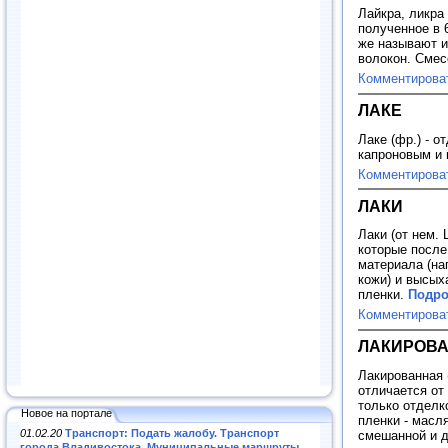
Лайкра, ликра 
полученное в 6
же называют и
волокон. Смес
Комментирова
ЛАКЕ
Лаке (фр.) - о
капроновым и
Комментирова
ЛАКИ
Лаки (от нем.
которые после
материала (на
кожи) и высых
пленки.
Подро
Комментирова
ЛАКИРОВА
Лакированная 
отличается от
только отделк
Новое на портале
пленки - масл
01.02.20
Транспорт: Подать жалобу. Транспорт
смешанной и д
города Владивостока. Муниципальные маршруты
.