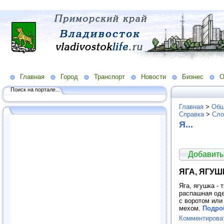
Главная
Город
Транспорт
Новости
Бизнес
О
Поиск на портале...
Главная
>
Общ
Справка
>
Сло
Я...
Добавить
ЯГА, ЯГУШ
Яга, ягушка -
распашная оде
с воротом или
мехом.
Подроб
Комментирова