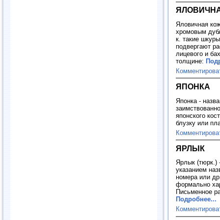
ЯЛОВИЧНА
Яловичная кож
хромовым дубл
к. такие шкур
подвергают ра
лицевого и ба
толщине:
Подр
Комментирова
ЯПОНКА
Японка - назв
заимствованно
японского кос
блузку или пл
Комментирова
ЯРЛЫК
Ярлык (тюрк.) 
указанием наз
номера или др
формально хар
Письменное ра
Подробнее...
Комментирова