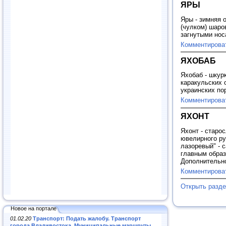
ЯРЫ
Яры - зимняя 
(чулком) шаро
загнутыми но
Комментирова
ЯХОБАБ
Яхобаб - шкур
каракульских 
украинских по
Комментирова
ЯХОНТ
Яхонт - старо
ювелирного ру
лазоревый" - 
главным образ
Дополнительн
Комментирова
Открыть разд
Новое на портале
01.02.20
Транспорт: Подать жалобу. Транспорт
города Владивостока. Муниципальные маршруты
.