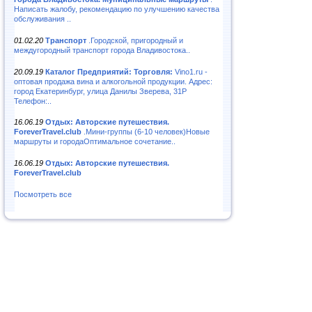
Написать жалобу, рекомендацию по улучшению качества
обслуживания ..
01.02.20
Транспорт
.Городской, пригородный и
междугородный транспорт города Владивостока..
20.09.19
Каталог Предприятий: Торговля:
Vino1.ru -
оптовая продажа вина и алкогольной продукции. Адрес:
город Екатеринбург, улица Данилы Зверева, 31Р
Телефон:..
16.06.19
Отдых: Авторские путешествия.
ForeverTravel.club
.Мини-группы (6-10 человек)Новые
маршруты и городаОптимальное сочетание..
16.06.19
Отдых: Авторские путешествия.
ForeverTravel.club
Посмотреть все