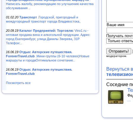
Написать жалобу, рекомендацию по улучшению качества
обслуживания ..
01.02.20
Транспорт
.Городской, пригородный и
междугородный транспорт города Владивостока..
Ваше имя
20.09.19
Каталог Предприятий: Торговля:
Vino1.ru -
оптовая продажа вина и алкогольной продукции. Адрес:
Получать почт
город Екатеринбург, улица Данилы Зверева, 31Р
Телефон:..
16.06.19
Отдых: Авторские путешествия.
модератором.
ForeverTravel.club
.Мини-группы (6-10 человек)Новые
маршруты и городаОптимальное сочетание..
Вернуться 
16.06.19
Отдых: Авторские путешествия.
телевизио
ForeverTravel.club
Посмотреть все
Соседние п
Те
Фе
...