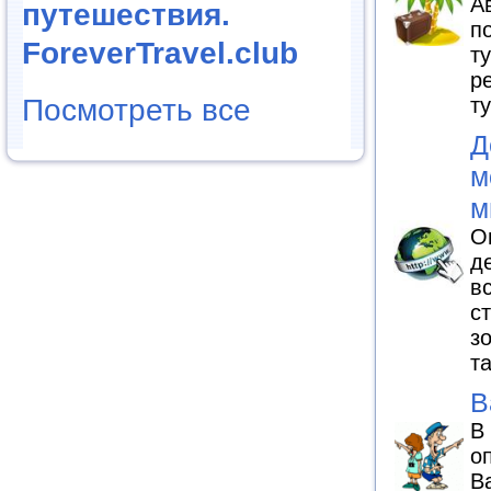
А
путешествия.
п
ForeverTravel.club
т
р
т
Посмотреть все
Д
м
м
О
д
в
с
з
т
В
В
о
В