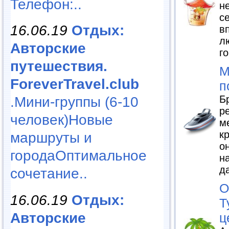
Телефон:..
н
с
16.06.19
Отдых:
в
л
Авторские
г
путешествия.
М
ForeverTravel.club
п
Б
.Мини-группы (6-10
р
человек)Новые
м
к
маршруты и
о
городаОптимальное
н
д
сочетание..
О
16.06.19
Отдых:
Т
Авторские
ц