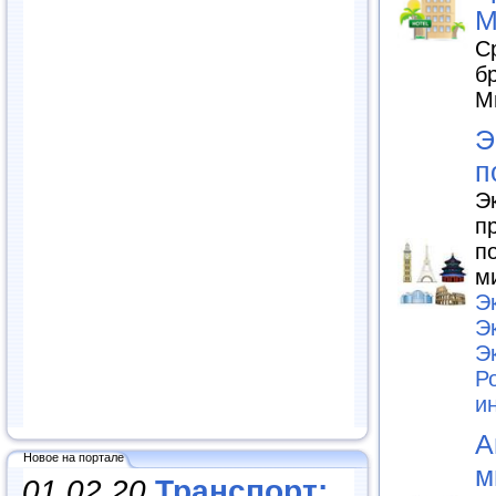
М
С
б
М
Э
п
Э
п
п
м
Э
Э
Э
Р
и
А
Новое на портале
м
01.02.20
Транспорт: