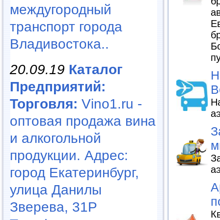
б
междугородный
а
Е
транспорт города
б
Владивостока..
Б
п
20.09.19
Каталог
Н
Предприятий:
В
Торговля:
Vino1.ru -
Н
а
оптовая продажа вина
З
и алкогольной
м
продукции. Адрес:
З
а
город Екатеринбург,
А
улица Данилы
п
Зверева, 31Р
К