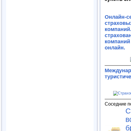
Онлайн-с
страховы
компаний
страхов
компани
онлайн.
Междуна
туристиче
Соседние п
С
в
б