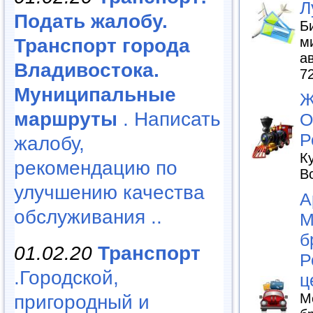
Л
Подать жалобу.
Б
м
Транспорт города
а
Владивостока.
7
Муниципальные
Ж
маршруты
. Написать
О
Р
жалобу,
К
рекомендацию по
В
улучшению качества
А
обслуживания ..
М
б
01.02.20
Транспорт
Р
.Городской,
ц
М
пригородный и