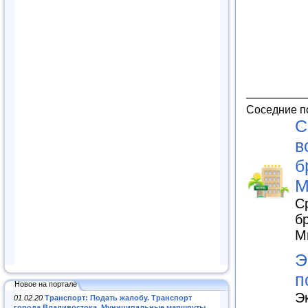
Соседние п
С
в
б
М
С
б
М
Э
п
Новое на портале
Э
01.02.20
Транспорт: Подать жалобу. Транспорт
города Владивостока. Муниципальные маршруты
.