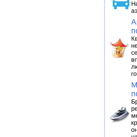
Н
а
А
п
К
н
с
в
л
г
М
п
Б
р
м
к
о
н