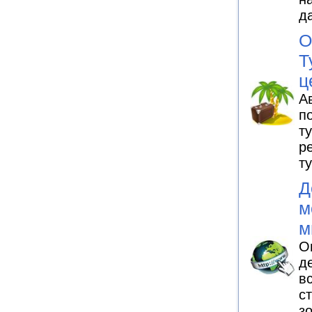
д
О
Т
ц
А
п
т
р
т
Д
м
м
О
д
в
с
з