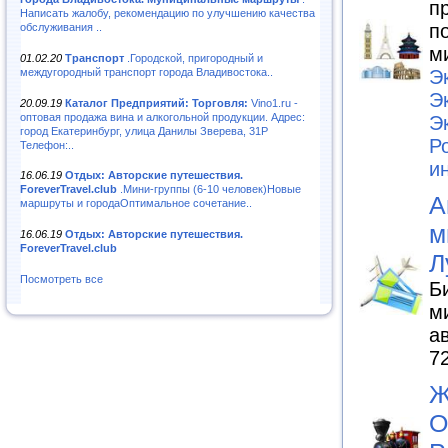
п
Написать жалобу, рекомендацию по улучшению качества
п
обслуживания ..
м
01.02.20
Транспорт
.Городской, пригородный и
междугородный транспорт города Владивостока..
Э
Э
20.09.19
Каталог Предприятий: Торговля:
Vino1.ru -
оптовая продажа вина и алкогольной продукции. Адрес:
Э
город Екатеринбург, улица Данилы Зверева, 31Р
Р
Телефон:..
и
16.06.19
Отдых: Авторские путешествия.
ForeverTravel.club
.Мини-группы (6-10 человек)Новые
А
маршруты и городаОптимальное сочетание..
м
16.06.19
Отдых: Авторские путешествия.
ForeverTravel.club
Л
Посмотреть все
Б
м
а
7
Ж
О