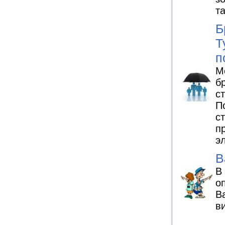
т
Б
Т
п
М
б
с
П
с
п
э
В
В
о
В
в