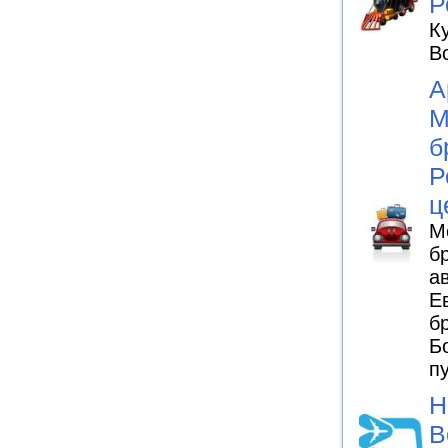
Р
К
В
А
М
б
Р
ц
М
б
а
Е
б
Б
п
Н
В