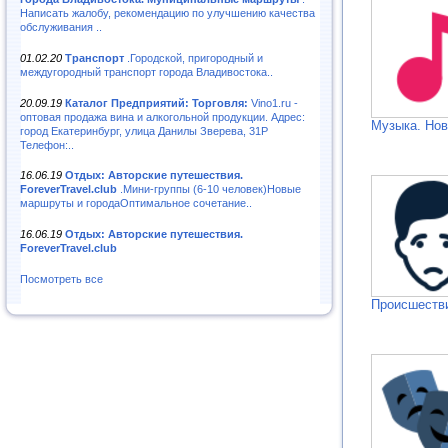
Написать жалобу, рекомендацию по улучшению качества
обслуживания ..
01.02.20
Транспорт
.Городской, пригородный и
междугородный транспорт города Владивостока..
20.09.19
Каталог Предприятий: Торговля:
Vino1.ru -
оптовая продажа вина и алкогольной продукции. Адрес:
Музыка. Нов
город Екатеринбург, улица Данилы Зверева, 31Р
Телефон:..
16.06.19
Отдых: Авторские путешествия.
ForeverTravel.club
.Мини-группы (6-10 человек)Новые
маршруты и городаОптимальное сочетание..
16.06.19
Отдых: Авторские путешествия.
ForeverTravel.club
Посмотреть все
Происшестви