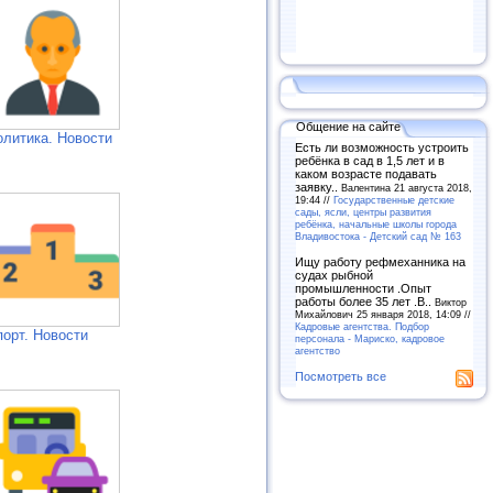
Общение на сайте
олитика. Новости
Есть ли возможность устроить
ребёнка в сад в 1,5 лет и в
каком возрасте подавать
заявку..
Валентина 21 августа 2018,
19:44 //
Государственные детские
сады, ясли, центры развития
ребёнка, начальные школы города
Владивостока - Детский сад № 163
Ищу работу рефмеханника на
судах рыбной
промышленности .Опыт
работы более 35 лет .В..
Виктор
Михайлович 25 января 2018, 14:09 //
Кадровые агентства. Подбор
порт. Новости
персонала - Мариско, кадровое
агентство
Посмотреть все