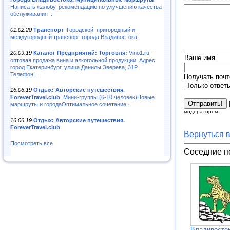
Написать жалобу, рекомендацию по улучшению качества
обслуживания ..
01.02.20
Транспорт
.Городской, пригородный и
междугородный транспорт города Владивостока..
20.09.19
Каталог Предприятий: Торговля:
Vino1.ru -
Ваше имя
оптовая продажа вина и алкогольной продукции. Адрес:
город Екатеринбург, улица Данилы Зверева, 31Р
Телефон:..
Получать почт
16.06.19
Отдых: Авторские путешествия.
ForeverTravel.club
.Мини-группы (6-10 человек)Новые
маршруты и городаОптимальное сочетание..
модератором.
16.06.19
Отдых: Авторские путешествия.
ForeverTravel.club
Вернуться 
Посмотреть все
Соседние п
Владивосток